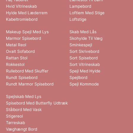
Hvid Vitrineskab
Lampebord
Hylde Med Læderrem
Loftlem Med Stige
Kabeltromlebord
Loftstige
Makeup Spejl Med Lys
Skab Med Lås
Marmor Spisebord
Skohylde Til Væg
Metal Reol
Sminkespejl
Ovalt Sofabord
Sort Skrivebord
Rattan Stol
Sort Spisebord
Rokkestol
Sort Vitrineskab
Rullebord Med Skuffer
Spejl Med Hylde
Rundt Spisebord
Spejlbord
Rundt Marmor Spisebord
Spejl Kommode
Spejlskab Med Lys
Spisebord Med Butterfly Udtræk
Stålbord Med Vask
Stigereol
Tørreskab
Væghængt Bord