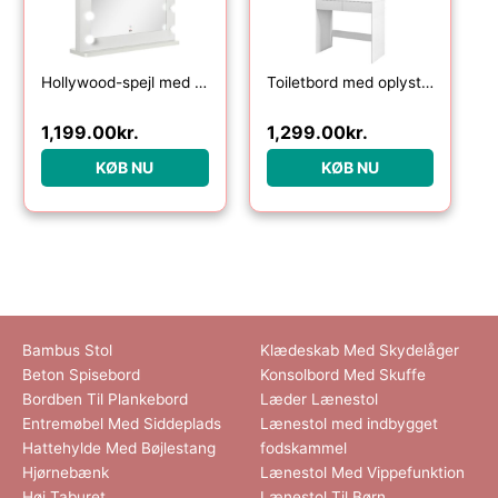
Hollywood-spejl med belysning, touch-betjening, hukommelsesfunktion, 12 dæmpbare LED-lamper, hvid, 80 x 60 cm
Toiletbord med oplyst spejl, skuffer, 3 belysningsmuligheder, 10 pærer, moderne sminkebord i hvid
1,199.00
kr.
1,299.00
kr.
KØB NU
KØB NU
Bambus Stol
Klædeskab Med Skydelåger
Beton Spisebord
Konsolbord Med Skuffe
Bordben Til Plankebord
Læder Lænestol
Entremøbel Med Siddeplads
Lænestol med indbygget
Hattehylde Med Bøjlestang
fodskammel
Hjørnebænk
Lænestol Med Vippefunktion
Høj Taburet
Lænestol Til Børn