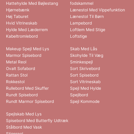
Hattehylde Med Bøjlestang
fodskammel
Hjørnebænk
Lænestol Med Vippefunktion
Høj Taburet
Lænestol Til Børn
Hvid Vitrineskab
Lampebord
Hylde Med Læderrem
Loftlem Med Stige
Kabeltromlebord
Loftstige
Makeup Spejl Med Lys
Skab Med Lås
Marmor Spisebord
Skohylde Til Væg
Metal Reol
Sminkespejl
Ovalt Sofabord
Sort Skrivebord
Rattan Stol
Sort Spisebord
Rokkestol
Sort Vitrineskab
Rullebord Med Skuffer
Spejl Med Hylde
Rundt Spisebord
Spejlbord
Rundt Marmor Spisebord
Spejl Kommode
Spejlskab Med Lys
Spisebord Med Butterfly Udtræk
Stålbord Med Vask
Stigereol