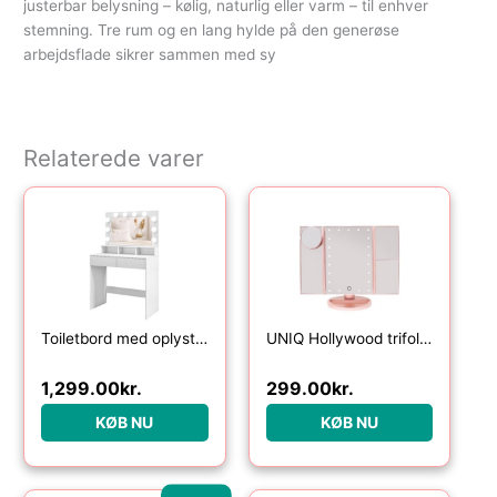
justerbar belysning – kølig, naturlig eller varm – til enhver
stemning. Tre rum og en lang hylde på den generøse
arbejdsflade sikrer sammen med sy
Relaterede varer
Toiletbord med oplyst spejl, skuffer, 3 belysningsmuligheder, 10 pærer, moderne sminkebord i hvid
UNIQ Hollywood trifold make up spejl – rose gold
1,299.00
kr.
299.00
kr.
KØB NU
KØB NU